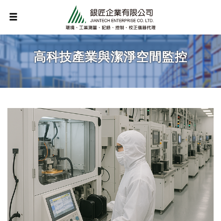
高科技產業與潔淨空間監控