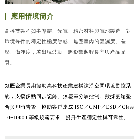
應用情境簡介
高科技製程如半導體、光電、精密材料與電池製造，對
環境條件的穩定性極度敏感。無塵室內的溫濕度、差
壓、潔淨度，若出現波動，將影響製程良率與產品品
質。
銀匠企業長期協助高科技產業建構潔淨空間環境監控系
統，支援多點同步記錄、無塵區分層控制、數據雲端整
合與即時告警。協助客戶達成 ISO／GMP／ESD／Class
10~10000 等級規範要求，提升生產穩定性與可靠性。