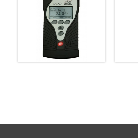
M1200E MultiLogger 經濟型四熱電偶溫
TC700
度記錄器