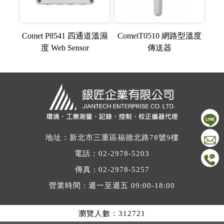
Comet P8541 四通道溫濕
CometT0510 網路型溫度
度 Web Sensor
傳送器
地址：新北市三重區福德北路78號9樓
電話：02-2978-5203
傳真 : 02-2978-5257
營業時間 : 週一至週五 09:00-18:00
瀏覽人數：312721