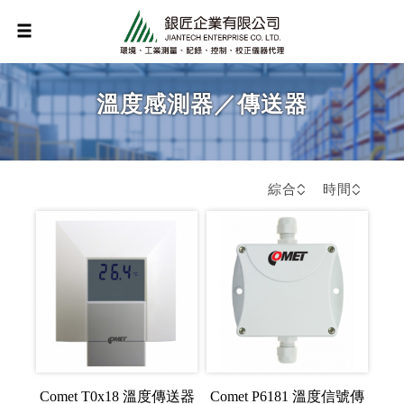
溫度感測器／傳送器
綜合
時間
Comet T0x18 溫度傳送器
Comet P6181 溫度信號傳