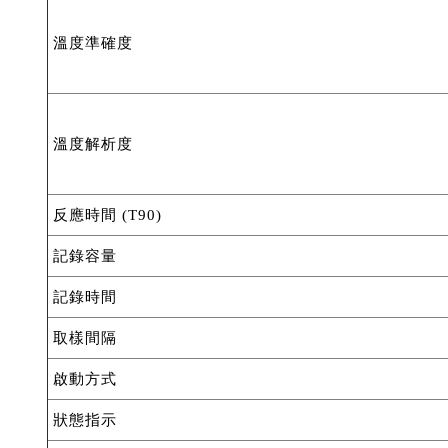
溫度準確度
溫度解析度
反應時間 (T90)
記錄容量
記錄時間
取樣間隔
啟動方式
狀態指示