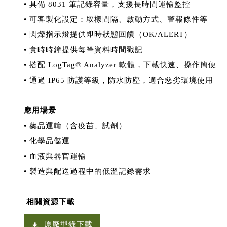
• 具備 8031 筆記錄容量，支援長時間運輸監控
• 可客製化設定：取樣間隔、啟動方式、警報條件等
• 閃爍指示燈提供即時狀態回饋（OK/ALERT）
• 實時時鐘提供每筆資料時間戳記
• 搭配 LogTag® Analyzer 軟體，下載快速、操作簡便
• 通過 IP65 防護等級，防水防塵，適合惡劣環境使用
應用場景
• 藥品運輸（含疫苗、試劑）
• 化學品儲運
• 血液與器官運輸
• 製造與配送過程中的低溫記錄需求
相關資源下載
原廠型錄下載