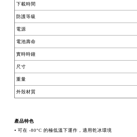
下載時間
防護等級
電源
電池壽命
實時時鐘
尺寸
重量
外殼材質
產
品特色
• 可在 -80°C 的極低溫下運作，適用乾冰環境