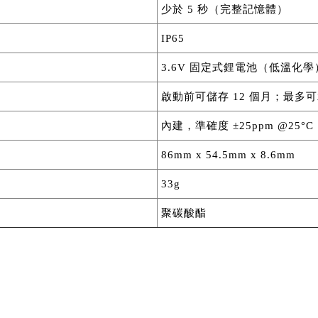
少於 5 秒（完整記憶體）
IP65
3.6V 固定式鋰電池（低溫化
啟動前可儲存 12 個月；最多可承受
內建，準確度 ±25ppm @25°C
86mm x 54.5mm x 8.6mm
33g
聚碳酸酯