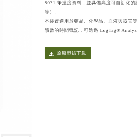
8031 筆溫度資料，並具備高度可自訂化
等）。
本裝置適用於藥品、化學品、血液與器官
讀數的時間戳記，可透過 LogTag® Anal
原廠型錄下載